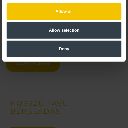
Közüzemi ügyek intézése
Karbantartási, javítási és takarítási munkálatok
Allow all
megszervezése
Ingatlan rendszeres ellenőrzése
Allow selection
Bérleti díj és közös költség nyomon követése
Kimutatások készítése
Posta kezelése
Deny
Tovább olvasom
HOSSZÚ TÁVÚ
BÉRBEADÁS